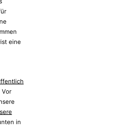
s
für
ine
kommen
ist eine
ffentlich
 Vor
nsere
nsere
unten in