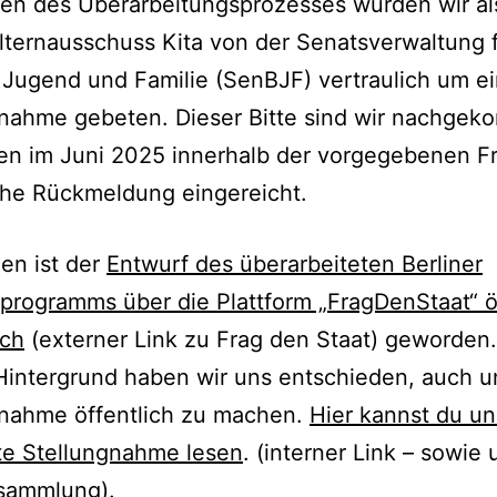
en des Überarbeitungsprozesses wurden wir al
ternausschuss Kita von der Senatsverwaltung 
 Jugend und Familie (SenBJF) vertraulich um e
gnahme gebeten. Dieser Bitte sind wir nachge
n im Juni 2025 innerhalb der vorgegebenen Fr
iche Rückmeldung eingereicht.
en ist der
Entwurf des überarbeiteten Berliner
programms über die Plattform „FragDenStaat“ ö
ich
(externer Link zu Frag den Staat) geworden.
Hintergrund haben wir uns entschieden, auch u
gnahme öffentlich zu machen.
Hier kannst du u
te Stellungnahme lesen
. (interner Link – sowie 
ksammlung).