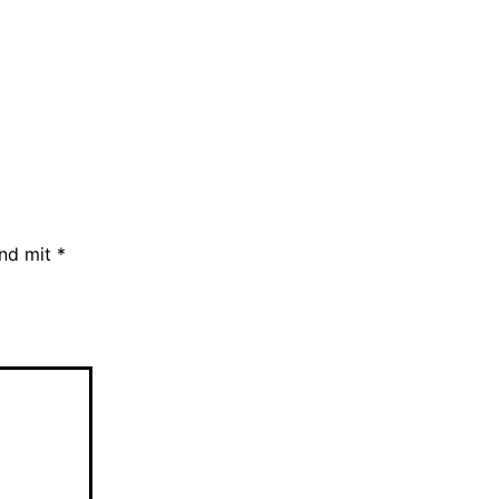
ind mit
*