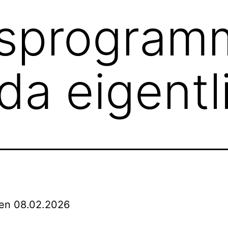
gsprogram
da eigentl
den 08.02.2026