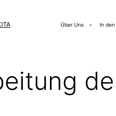
ITA
Über Uns
In den
Menü
öffnen
eitung de