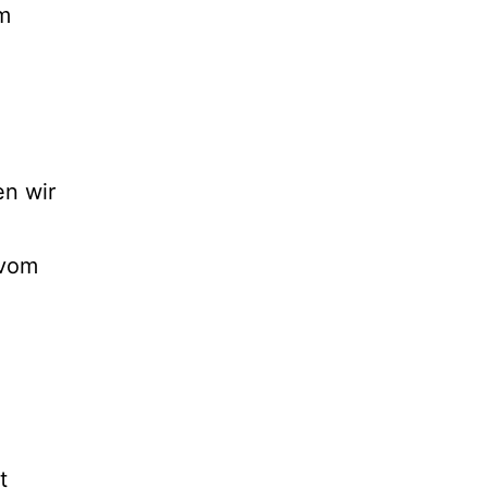
m
en wir
 vom
)
t