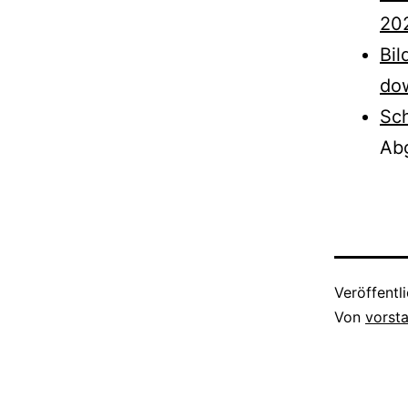
20
Bil
do
Sch
Ab
Veröffentl
Von
vorst