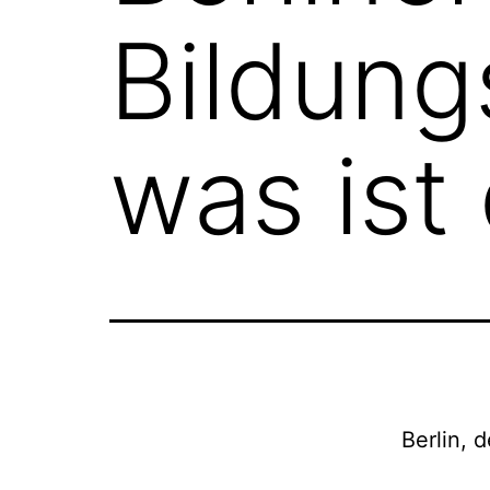
Bildun
was ist 
Berlin, 