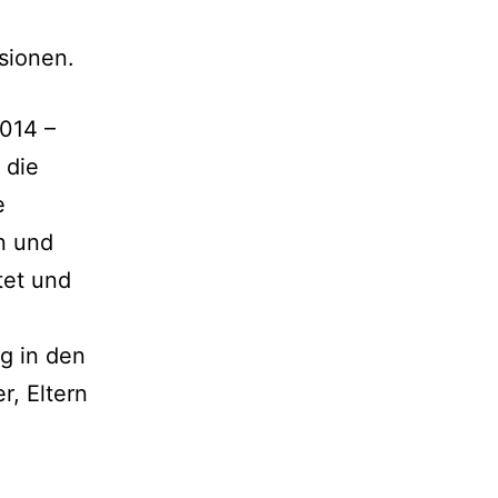
ssionen.
014 –
 die
e
en und
tet und
g in den
r, Eltern