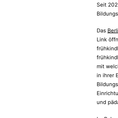
Seit 202
Bildungs
Das
Ber
Link öff
frühkind
frühkind
mit welc
in ihrer
Bildungs
Einricht
und päd