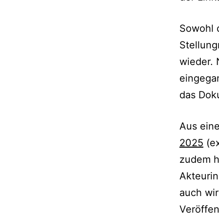
Sowohl d
Stellun
wieder.
eingega
das Doku
Aus ein
2025
(ex
zudem he
Akteurin
auch wir
Veröffen