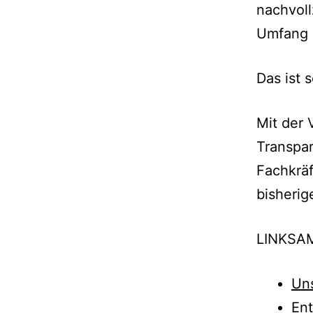
nachvol
Umfang 
Das ist 
Mit der 
Transpar
Fachkräf
bisherig
LINKSA
Uns
Ent