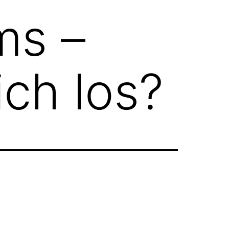
ms –
ich los?