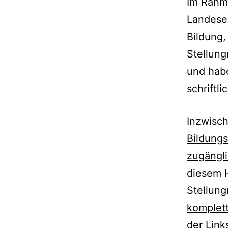
Im Rahm
Landesel
Bildung,
Stellun
und habe
schriftl
Inzwisch
Bildungs
zugängl
diesem 
Stellun
komplet
der Lin