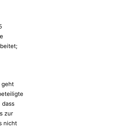
5
ie
eitet;
.
 geht
eteiligte
, dass
s zur
 nicht