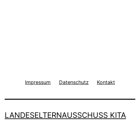
ist
da
eigentlich
los?
Impressum
Datenschutz
Kontakt
LANDESELTERNAUSSCHUSS KITA