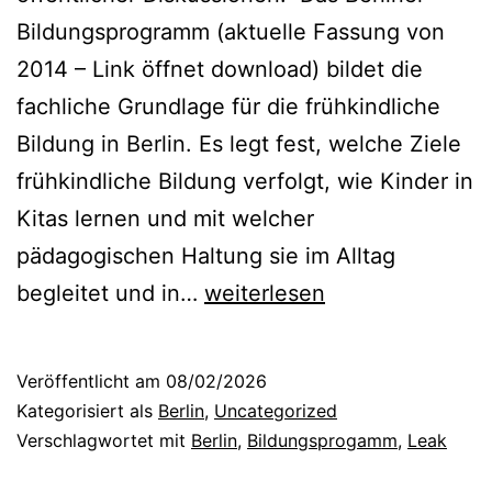
Bildungsprogramm (aktuelle Fassung von
2014 – Link öffnet download) bildet die
fachliche Grundlage für die frühkindliche
Bildung in Berlin. Es legt fest, welche Ziele
frühkindliche Bildung verfolgt, wie Kinder in
Kitas lernen und mit welcher
pädagogischen Haltung sie im Alltag
Überarbeitung
begleitet und in…
weiterlesen
des
Berliner
Veröffentlicht am
08/02/2026
Bildungsprogramms
Kategorisiert als
Berlin
,
Uncategorized
–
Verschlagwortet mit
Berlin
,
Bildungsprogamm
,
Leak
was