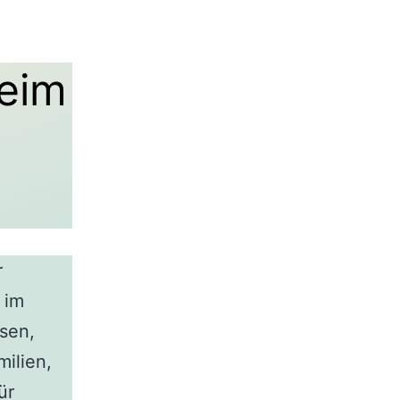
eim
r
 im
ssen,
ilien,
ür