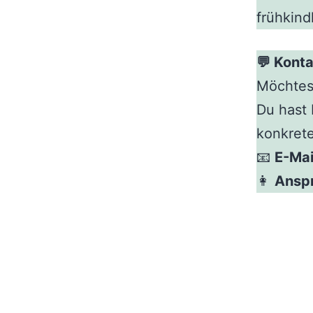
frühkind
💬 Kont
Möchtest
Du hast 
konkret
📧
E-Mai
👩
Ansp