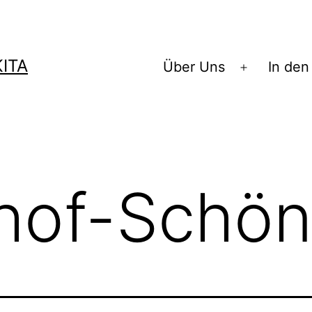
ITA
Über Uns
In den
Menü
öffnen
hof-Schön