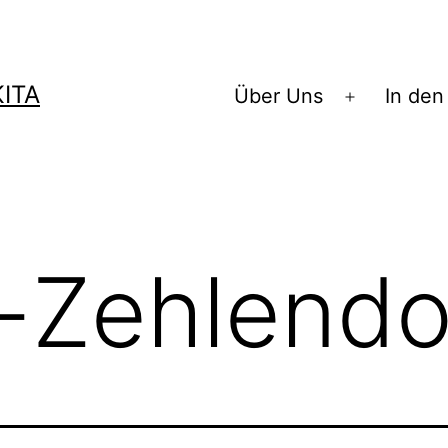
ITA
Über Uns
In den
Menü
öffnen
z-Zehlendo