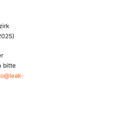
zirk
2025)
er
 bitte
fo@leak-