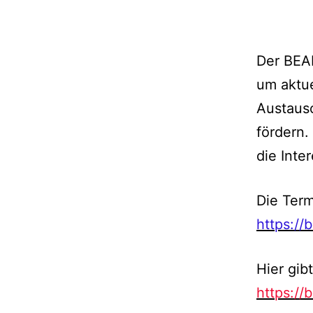
Der BEAK
um aktu
Austausc
fördern.
die Inte
Die Term
https://
Hier gib
https://