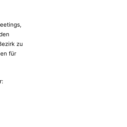
eetings,
 den
Bezirk zu
ien für
r: