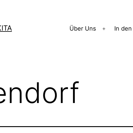
ITA
Über Uns
In den
Menü
öffnen
endorf