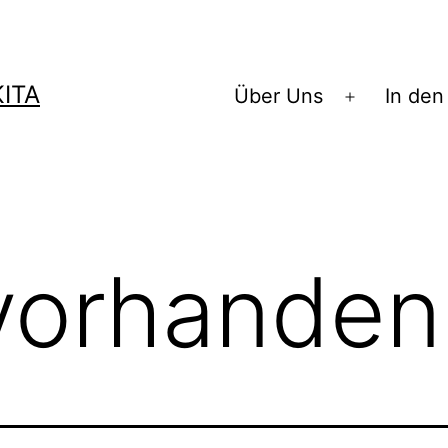
ITA
Über Uns
In den
Menü
öffnen
vorhanden